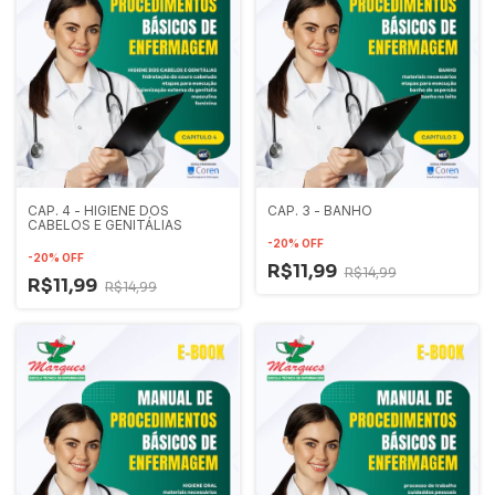
CAP. 4 - HIGIENE DOS
CAP. 3 - BANHO
CABELOS E GENITÁLIAS
-
20
%
OFF
-
20
%
OFF
R$11,99
R$14,99
R$11,99
R$14,99